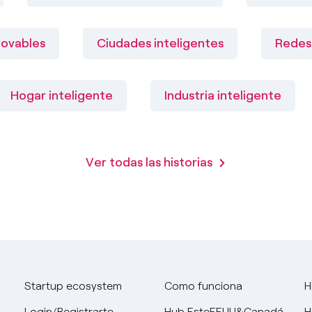
novables
Ciudades inteligentes
Redes 
Hogar inteligente
Industria inteligente
Ver todas las historias
Startup ecosystem
Como funciona
H
Login/Registrarte
Hub EsteEEUU&Canadá
H