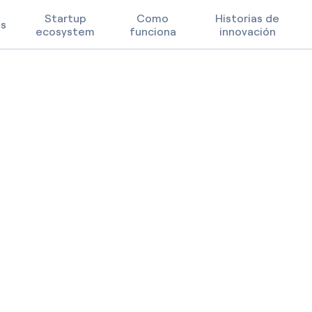
Startup
Como
Historias de
os
ecosystem
funciona
innovación
Prioridades tecnológicas
Términos de uso
FAQ