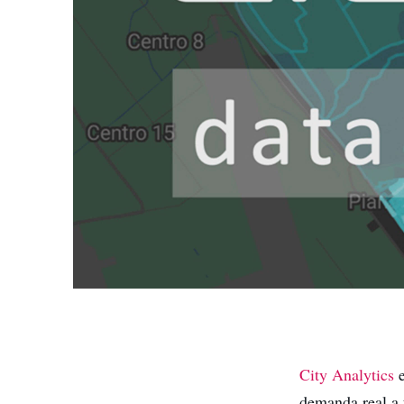
City Analytics
e
demanda real a 