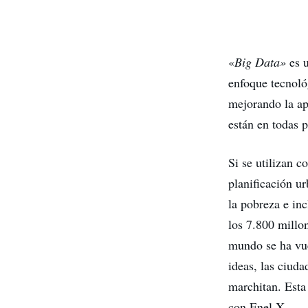
«
Big Data»
es u
enfoque tecnoló
mejorando la ap
están en todas 
Si se utilizan 
planificación u
la pobreza e in
los 7.800 millo
mundo se ha vue
ideas, las ciud
marchitan. Esta
con Enel X.