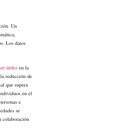
ción. Un
emática,
os. Los datos
er útiles
en la
 la reducción de
ial que supera
individuos en el
personas e
iedades se
u colaboración