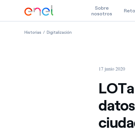
Sobre
Ret
nosotros
Skip to content
LOTaDATA, transformar los datos en informaciónp
LOTaDATA, transformar los datos
Historias
Digitalización
17 junio 2020
LOTaD
datos
ciuda