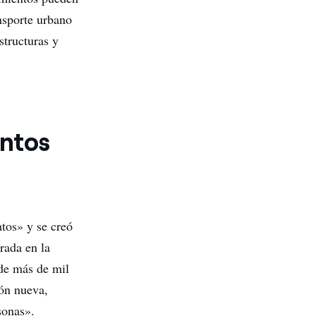
ansporte urbano
structuras y
untos
tos» y se creó
rada en la
 de más de mil
ión nueva,
sonas».