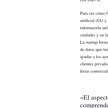
Para ver cómo fu
artificial (IA) 
información anó
ciudades y en l
La startup form
de datos que im
ayudar a los ay
clientes privado
ferias comercial
«El aspec
comprender