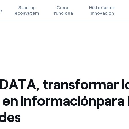
Startup
Como
Historias de
os
ecosystem
funciona
innovación
ara las ciudades
 en informaciónpara las ciudades
Prioridades tecnológicas
Términos de uso
FAQ
ATA, transformar l
 en informaciónpara 
des