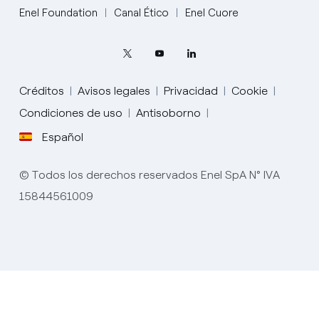
Enel Foundation
Canal Ético
Enel Cuore
Créditos
Avisos legales
Privacidad
Cookie
Condiciones de uso
Antisoborno
Español
English
© Todos los derechos reservados Enel SpA N° IVA
Portugués (BR)
15844561009
Italiano
Español