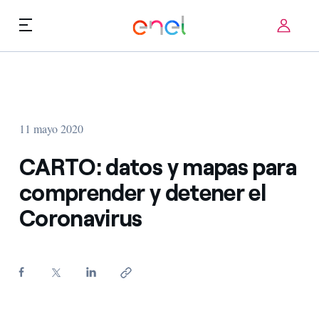
Skip to content
ca
Prioridades tecnológicas
Sobre nosotros
Términos de uso
11 mayo 2020
Retos
FAQ
CARTO: datos y mapas para
Startup ecosystem
comprender y detener el
Coronavirus
Como funciona
Historias de innovación
FAQ