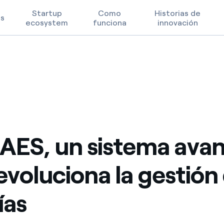
Startup
Como
Historias de
os
ecosystem
funciona
innovación
 gestión de baterías
o que revoluciona la gestión de baterías
Prioridades tecnológicas
Términos de uso
FAQ
 AES, un sistema ava
evoluciona la gestión
ías