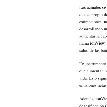
si
Los actuales
que es propio d
estimaciones, no
desarrollando u
aumentar la ca
ionView
llama
:
salud de las bat
Un instrumento 
que aumenta un 
vida. Esto signi
emisiones netas
Además, ionView
degasificación 