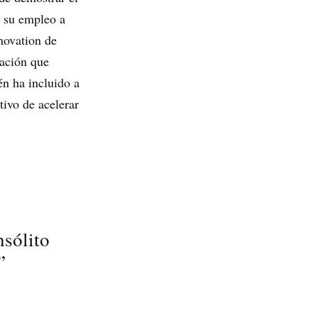
a su empleo a
novation de
tación que
n ha incluido a
tivo de acelerar
nsólito
”