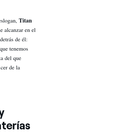
Titan
eslogan,
e alcanzar en el
detrás de él:
o que tenemos
ta del que
cer de la
y
terías