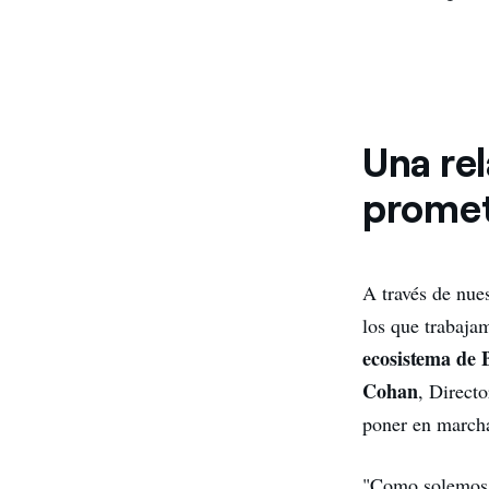
Una rel
prome
A través de nue
los que trabaja
ecosistema de 
Cohan
, Direct
poner en marcha
"Como solemos h