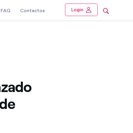
Login
FAQ
Contactos
nzado
 de