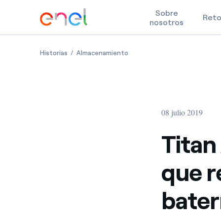
Sobre
Ret
nosotros
Skip to content
Titan AES, un sistema avanzado que revoluciona la
Titan AES, un sistema avanzad
Historias
Almacenamiento
08 julio 2019
Titan
que r
bater