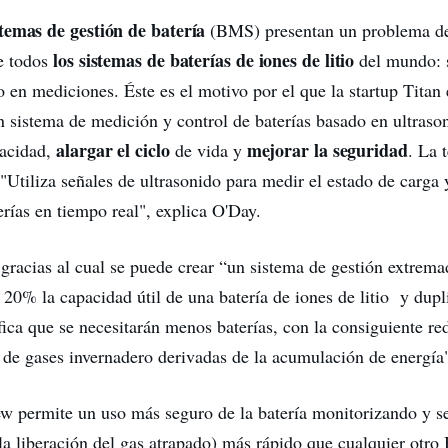
stemas de gestión de batería
(BMS) presentan un problema de
los sistemas de baterías de iones de litio
e todos
del mundo: 
 en mediciones. Éste es el motivo por el que la startup Titan 
n sistema de medición y control de baterías basado en ultraso
alargar el ciclo
mejorar la seguridad
pacidad,
de vida y
. La 
 "Utiliza señales de ultrasonido para medir el estado de carga 
erías en tiempo real", explica O'Day.
gracias al cual se puede crear “un sistema de gestión extrem
20% la capacidad útil de una batería de iones de litio y dupli
fica que se necesitarán menos baterías, con la consiguiente re
 de gases invernadero derivadas de la acumulación de energía
 permite un uso más seguro de la batería monitorizando y s
(la liberación del gas atrapado) más rápido que cualquier otro