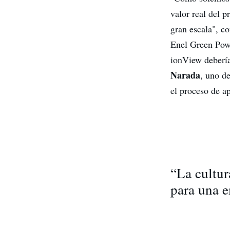
valor real del 
gran escala", 
Enel Green Powe
ionView debería
Narada
, uno de
el proceso de a
“La cultur
para una e