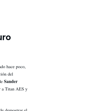
uro
do hace poco,
ción del
Sander
de
r a Titan AES y
de demostrar el