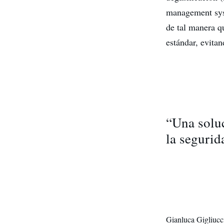
management syst
de tal manera q
estándar, evitan
“Una solu
la segurid
Gianluca Gigliucc