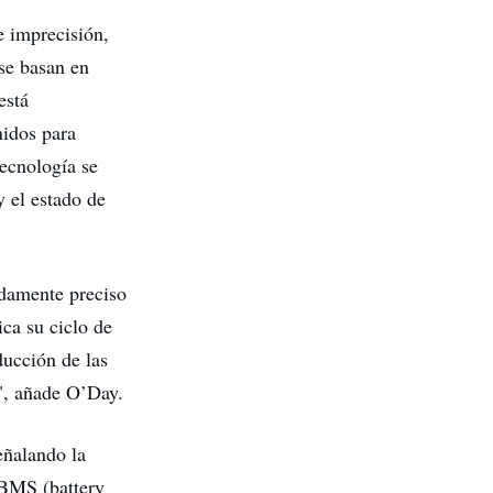
 imprecisión,
se basan en
está
nidos para
tecnología se
y el estado de
adamente preciso
ca su ciclo de
ducción de las
", añade O’Day.
eñalando la
 BMS (battery