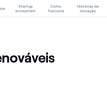
Startup
Como
Histórias de
ios
ecosystem
funciona
inovação
Prioridades Tecnológicas
Termos de Uso
enováveis
FAQ