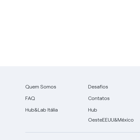
Quem Somos
Desafios
FAQ
Contatos
Hub&Lab Itália
Hub
OesteEEUU&México