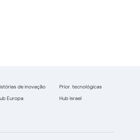
istórias de inovação
Prior. tecnológicas
ub Europa
Hub Israel
English
Portugués (BR)