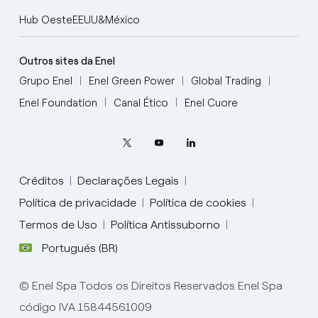
Hub OesteEEUU&México
Outros sites da Enel
Grupo Enel
Enel Green Power
Global Trading
Enel Foundation
Canal Ético
Enel Cuore
Créditos
Declarações Legais
Política de privacidade
Política de cookies
Termos de Uso
Política Antissuborno
Portugués (BR)
English
© Enel Spa Todos os Direitos Reservados Enel Spa
Portugués (BR)
código IVA 15844561009