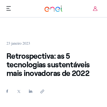
Skip to content
ca
Prioridades Tecnológicas
Quem Somos
Termos de Uso
23 janeiro 2023
Desafios
FAQ
Retrospectiva: as 5
Startup ecosystem
tecnologias sustentáveis
mais inovadoras de 2022
Como funciona
Histórias de inovação
FAQ