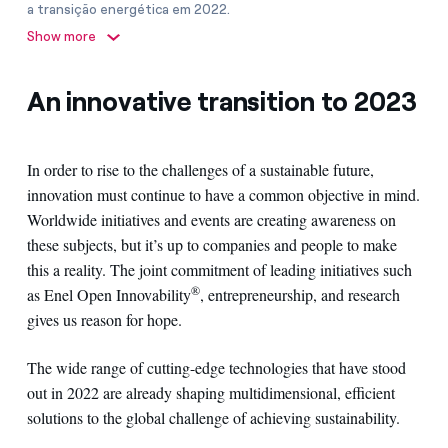
a transição energética em 2022.
5 pilares interconectados. Hidrogênio verde: criando métodos
Show more
otimizados para a descarbonização global; inteligência artificial
(IA) e robótica: melhorando usinas elétricas renováveis;
soluções eletrificadas: guiando o mundo em direção ao futuro;
An innovative transition to 2023
agrivoltaico: sinergia entre as renováveis e a agricultura;
baterias à base de ferro: aproveitando todo o potencial das
energias renováveis.
In order to rise to the challenges of a sustainable future,
innovation must continue to have a common objective in mind.
Worldwide initiatives and events are creating awareness on
these subjects, but it’s up to companies and people to make
this a reality. The joint commitment of leading initiatives such
®
as Enel Open Innovability
, entrepreneurship, and research
gives us reason for hope.
The wide range of cutting-edge technologies that have stood
out in 2022 are already shaping multidimensional, efficient
solutions to the global challenge of achieving sustainability.