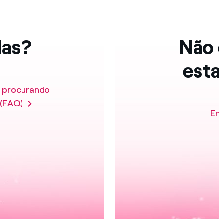
das?
Não 
est
á procurando
 (FAQ)
E