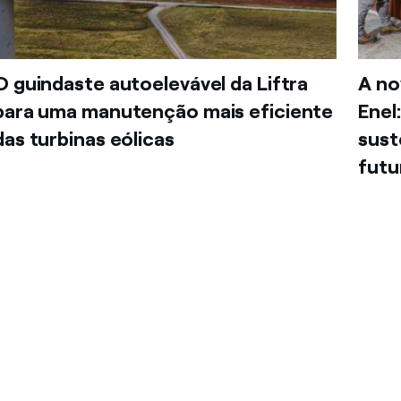
O guindaste autoelevável da Liftra
A no
para uma manutenção mais eficiente
Enel
das turbinas eólicas
sust
futu