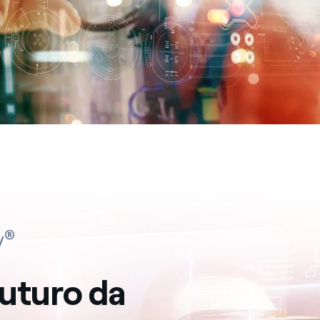
®
y
uturo da