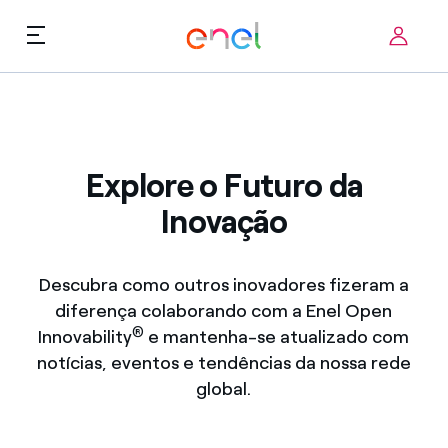
Skip to content
ca
Prioridades Tecnológicas
Quem Somos
Termos de Uso
Explore o Futuro da
Desafios
Inovação
FAQ
Startup ecosystem
Descubra como outros inovadores fizeram a
Como funciona
diferença colaborando com a Enel Open
®
Innovability
e mantenha-se atualizado com
Histórias de inovação
notícias, eventos e tendências da nossa rede
global.
FAQ