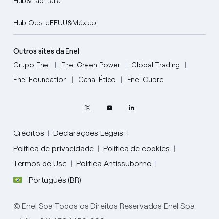
Hub&Lab Itália
Hub OesteEEUU&México
Outros sites da Enel
Grupo Enel
Enel Green Power
Global Trading
Enel Foundation
Canal Ético
Enel Cuore
Créditos
Declarações Legais
Política de privacidade
Política de cookies
Termos de Uso
Política Antissuborno
Portugués (BR)
English
© Enel Spa Todos os Direitos Reservados Enel Spa
Portugués (BR)