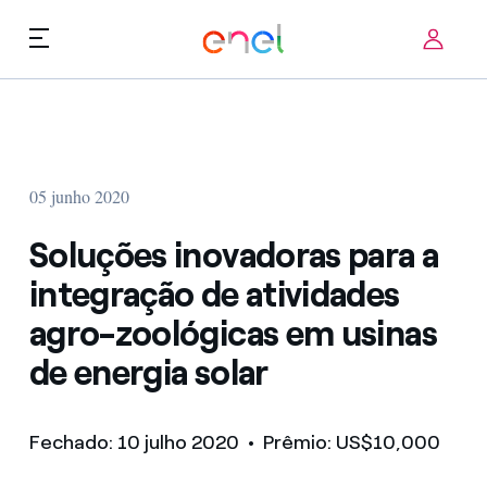
Skip to content
ca
Prioridades Tecnológicas
Quem Somos
Termos de Uso
05 junho 2020
Desafios
FAQ
Soluções inovadoras para a
Startup ecosystem
integração de atividades
agro-zoológicas em usinas
Como funciona
de energia solar
Histórias de inovação
FAQ
Fechado: 10 julho 2020
• Prêmio: US$10,000