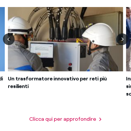
di
Un trasformatore innovativo per reti più
I
resilienti
s
s
Clicca qui per approfondire