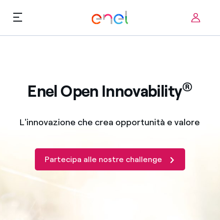
Skip to content
ca
Priorità tecnologiche
Chi siamo
®
Termini di utilizzo
Enel Open Innovability
Challenge
FAQ
L'innovazione che crea opportunità e valore
Startup ecosystem
Come funziona
Partecipa alle nostre challenge
Storie d'innovazione
FAQ