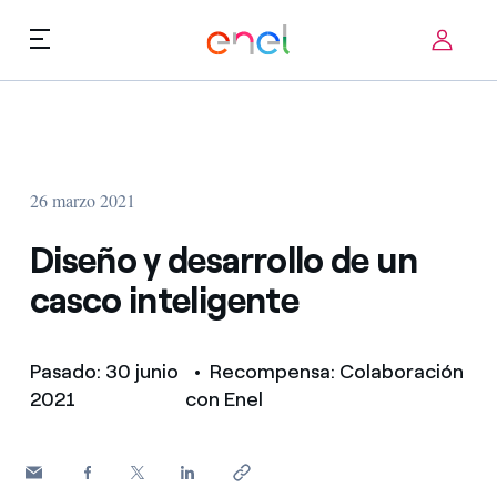
Skip to content
ca
Prioridades tecnológicas
Sobre nosotros
Términos de uso
26 marzo 2021
Retos
FAQ
Diseño y desarrollo de un
Startup ecosystem
casco inteligente
Como funciona
Pasado: 30 junio
• Recompensa: Colaboración
Historias de innovación
2021
con Enel
FAQ