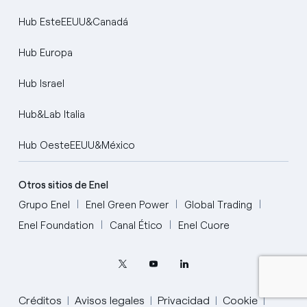
Hub EsteEEUU&Canadá
Hub Europa
Hub Israel
Hub&Lab Italia
Hub OesteEEUU&México
Otros sitios de Enel
English
Grupo Enel
Enel Green Power
Global Trading
Portugués (BR)
Enel Foundation
Canal Ético
Enel Cuore
Italiano
Español
Créditos
Avisos legales
Privacidad
Cookie