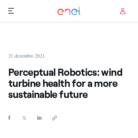
Skip to content
ca
Prioridades Tecnológicas
Quem Somos
Termos de Uso
21 dezembro 2021
Desafios
FAQ
Perceptual Robotics: wind
Startup ecosystem
turbine health for a more
sustainable future
Como funciona
Histórias de inovação
FAQ