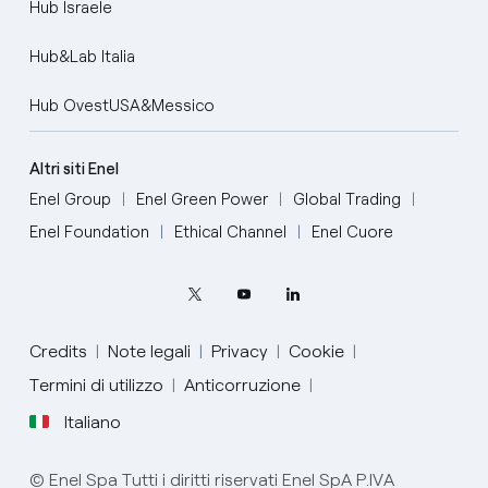
Hub Israele
Hub&Lab Italia
Hub OvestUSA&Messico
Altri siti Enel
Enel Group
Enel Green Power
Global Trading
Enel Foundation
Ethical Channel
Enel Cuore
Credits
Note legali
Privacy
Cookie
Termini di utilizzo
Anticorruzione
Italiano
English
© Enel Spa Tutti i diritti riservati Enel SpA P.IVA
Portugués (BR)