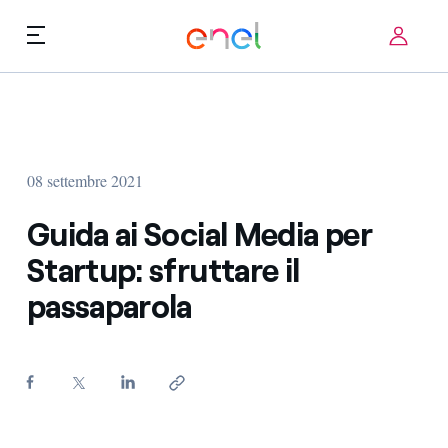
Skip to content
ca
Priorità tecnologiche
Chi siamo
Termini di utilizzo
08 settembre 2021
Challenge
FAQ
Guida ai Social Media per
Startup ecosystem
Startup: sfruttare il
passaparola
Come funziona
Storie d'innovazione
FAQ