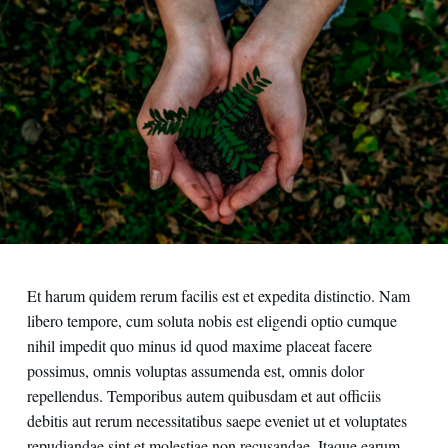
Contact us
Et harum quidem rerum facilis est et expedita distinctio. Nam
libero tempore, cum soluta nobis est eligendi optio cumque
nihil impedit quo minus id quod maxime placeat facere
possimus, omnis voluptas assumenda est, omnis dolor
repellendus. Temporibus autem quibusdam et aut officiis
debitis aut rerum necessitatibus saepe eveniet ut et voluptates
repudiandae sint et molestiae non recusandae. Itaque earum