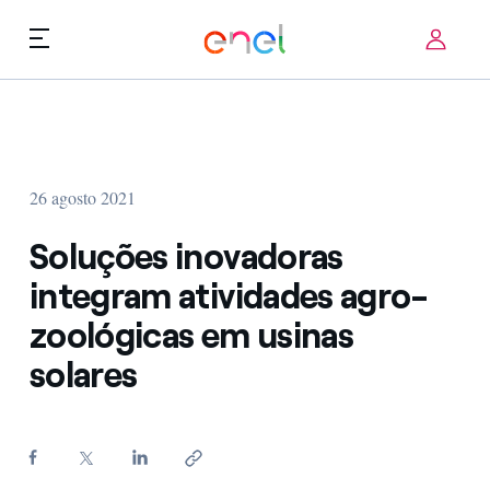
Skip to content
ca
Prioridades Tecnológicas
Quem Somos
Termos de Uso
26 agosto 2021
Desafios
FAQ
Soluções inovadoras
Startup ecosystem
integram atividades agro-
zoológicas em usinas
Como funciona
solares
Histórias de inovação
FAQ