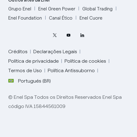
Outros sites da Enel
Grupo Enel
Enel Green Power
Global Trading
Enel Foundation
Canal Ético
Enel Cuore
Créditos
Declarações Legais
Política de privacidade
Política de cookies
Termos de Uso
Política Antissuborno
Portugués (BR)
English
© Enel Spa Todos os Direitos Reservados Enel Spa
Portugués (BR)
código IVA 15844561009
Italiano
Español