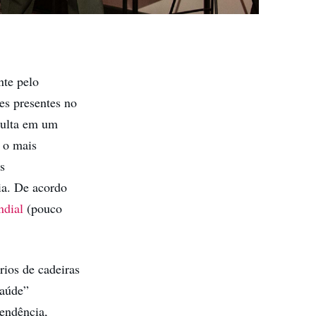
nte pelo
es presentes no
esulta em um
 o mais
s
ia. De acordo
ndial
(pouco
rios de cadeiras
saúde”
pendência,