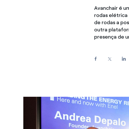
Avanchair é u
rodas elétric
de rodas a pos
outra platafo
presença de u