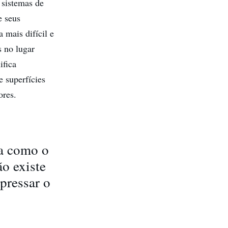
 sistemas de
e seus
a mais difícil e
s no lugar
ifica
e superfícies
ores.
ma como o
o existe
pressar o