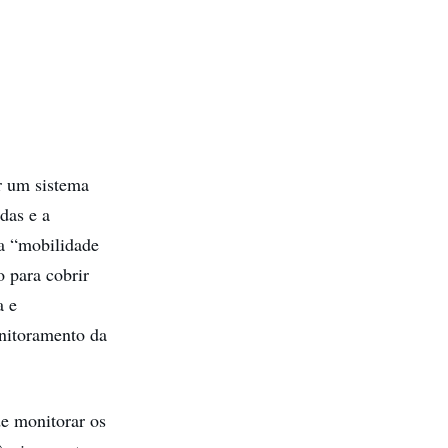
r um sistema
odas e a
na “mobilidade
o para cobrir
a e
onitoramento da
de monitorar os