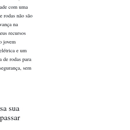
idade com uma
de rodas não são
avança na
eus recursos
 o jovem
elétrica e um
a de rodas para
 segurança, sem
sa sua
apassar