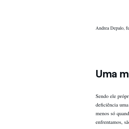
Andrea Depalo, f
Uma ma
Sendo ele própr
deficiência uma
menos só quando
enfrentamos, s