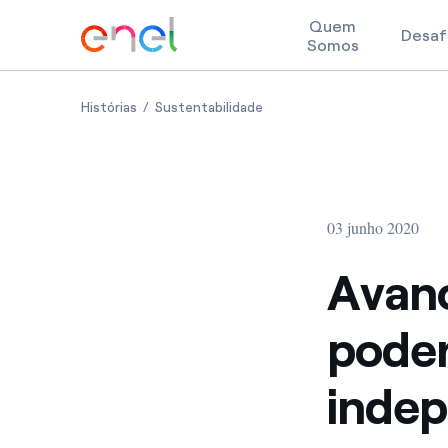
Quem
Desaf
Somos
Skip to content
Avanchair: revolucionando o poder da mobilidade
Avanchair: revolucionando o 
Histórias
Sustentabilidade
03 junho 2020
Avanc
poder
inde