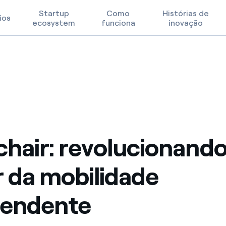
Startup
Como
Histórias de
ios
ecosystem
funciona
inovação
 independente
poder da mobilidade independente
Prioridades Tecnológicas
Termos de Uso
FAQ
hair: revolucionando
 da mobilidade
pendente