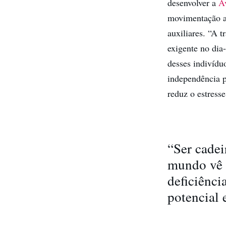
desenvolver a
A
movimentação au
auxiliares. “A t
exigente no dia
desses indivídu
independência pa
reduz o estress
“Ser cadei
mundo vê a
deficiênci
potencial 