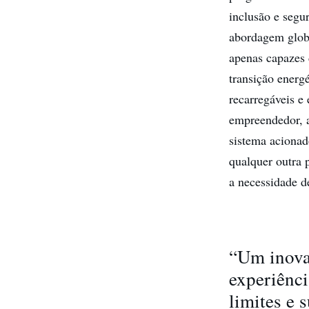
inclusão e segu
abordagem globa
apenas capazes 
transição energ
recarregáveis e
empreendedor, 
sistema acionad
qualquer outra 
a necessidade d
“Um inova
experiênci
limites e 