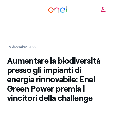
Skip to content
ca
Priorità tecnologiche
Chi siamo
Termini di utilizzo
19 dicembre 2022
Challenge
FAQ
Aumentare la biodiversità
Startup ecosystem
presso gli impianti di
energia rinnovabile: Enel
Come funziona
Green Power premia i
Storie d'innovazione
vincitori della challenge
FAQ