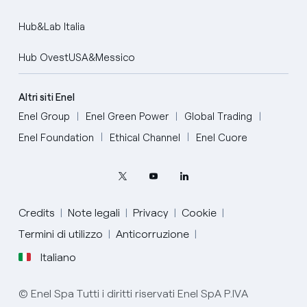
Hub&Lab Italia
Hub OvestUSA&Messico
Altri siti Enel
Enel Group
Enel Green Power
Global Trading
Enel Foundation
Ethical Channel
Enel Cuore
Credits
Note legali
Privacy
Cookie
Termini di utilizzo
Anticorruzione
Italiano
English
© Enel Spa Tutti i diritti riservati Enel SpA P.IVA
Portugués (BR)