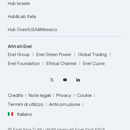
Hub Israele
Hub&Lab Italia
Hub OvestUSA&Messico
Altri siti Enel
Enel Group
Enel Green Power
Global Trading
Enel Foundation
Ethical Channel
Enel Cuore
Credits
Note legali
Privacy
Cookie
Termini di utilizzo
Anticorruzione
Italiano
English
© Enel Spa Tutti i diritti riservati Enel SpA P.IVA