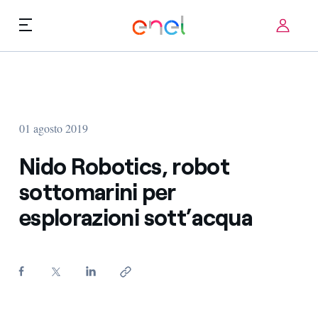
Skip to content
ca
Priorità tecnologiche
Chi siamo
Termini di utilizzo
01 agosto 2019
Challenge
FAQ
Nido Robotics, robot
Startup ecosystem
sottomarini per
esplorazioni sott’acqua
Come funziona
Storie d'innovazione
FAQ