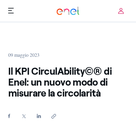
Skip to content
ca
Priorità tecnologiche
Chi siamo
Termini di utilizzo
09 maggio 2023
Challenge
FAQ
Il KPI CirculAbility©® di
Startup ecosystem
Enel: un nuovo modo di
misurare la circolarità
Come funziona
Storie d'innovazione
FAQ