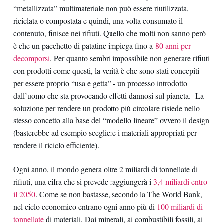
“metallizzata” multimateriale non può essere riutilizzata,
riciclata o compostata e quindi, una volta consumato il
contenuto, finisce nei rifiuti. Quello che molti non sanno però
è che un pacchetto di patatine impiega fino a
80 anni per
decomporsi
. Per quanto sembri impossibile non generare rifiuti
con prodotti come questi, la verità è che sono stati concepiti
per essere proprio “usa e getta” - un processo introdotto
dall’uomo che sta provocando effetti dannosi sul pianeta. La
soluzione per rendere un prodotto più circolare risiede nello
stesso concetto alla base del “modello lineare” ovvero il design
(basterebbe ad esempio scegliere i materiali appropriati per
rendere il riciclo efficiente).
Ogni anno, il mondo genera oltre 2 miliardi di tonnellate di
rifiuti, una cifra che si prevede raggiungerà i
3,4 miliardi entro
il 2050
. Come se non bastasse, secondo la The World Bank,
nel ciclo economico entrano ogni anno più di
100 miliardi di
tonnellate
di materiali. Dai minerali, ai combustibili fossili, ai