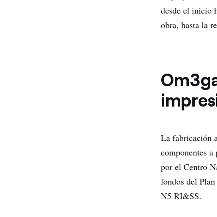
desde el inicio 
obra, hasta la r
Om3ga 
impres
La fabricación 
componentes a p
por el Centro N
fondos del Plan
N5 RI&SS.