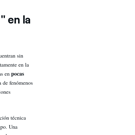
" en la
uentran sin
ctamente en la
pocas
vas en
ia de fenómenos
iones
ción técnica
mpo. Una