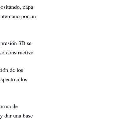
ositando, capa
 antemano por un
mpresión 3D se
so constructivo.
ción de los
especto a los
norma de
 y dar una base