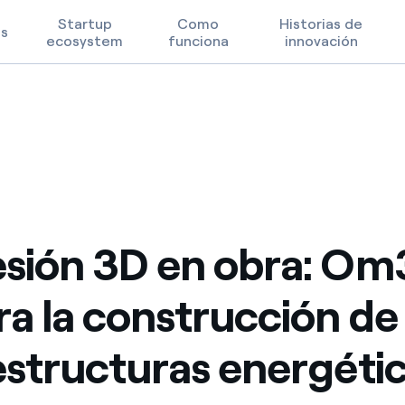
Startup
Como
Historias de
os
ecosystem
funciona
innovación
n de las infraestructuras energéticas
Prioridades tecnológicas
Términos de uso
FAQ
sión 3D en obra: Om
ra la construcción de 
estructuras energéti