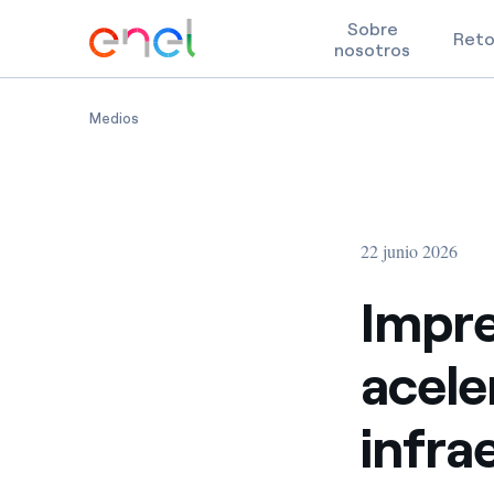
Sobre
Ret
nosotros
Skip to content
Impresión 3D en obra: Om3ga acelera la construcció
Medios
22 junio 2026
Impre
acele
infra