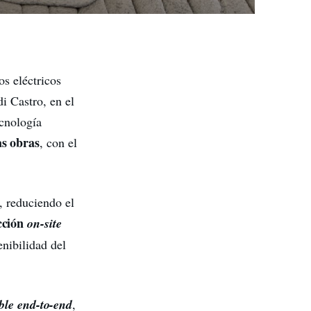
s eléctricos
i Castro, en el
ecnología
as obras
, con el
, reduciendo el
cción
on-site
enibilidad del
ble end-to-end
,