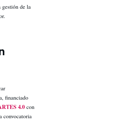
a gestión de la
or.
n
car
, financiado
ARTES 4.0
con
a convocatoria