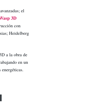
 avanzadas; el
Wasp 3D
trucción con
sias; Heidelberg
3D a la obra de
trabajando en un
s energéticas.
l