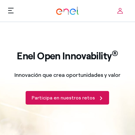
Skip to content
ca
Prioridades tecnológicas
Sobre nosotros
®
Términos de uso
Enel Open Innovability
Retos
FAQ
Innovación que crea oportunidades y valor
Startup ecosystem
Como funciona
Participa en nuestros retos
Historias de innovación
FAQ